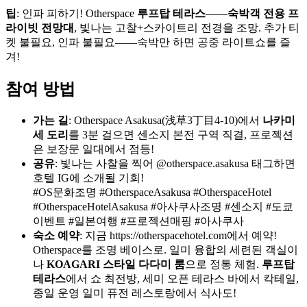
팁
: 인파 피하기! Otherspace
루프탑 테라스
——
숙박객 전용 프
라이빗 전망대
, 빛나는 고찰+스카이트리 전경을 조망. 추가 티
켓 불필요, 인파 불필요——숙박만 하면 공중 라이트쇼를 즐
겨!
참여 방법
가는 길
: Otherspace Asakusa(浅草3丁目4-10)에서
나카미
세 도리
를 3분 걸으면 센소지 본전 구역 직결, 프로젝션
은 보장문 일대에서 점등!
공유
: 빛나는 사찰을 찍어 @otherspace.asakusa 태그하면
호텔 IG에 소개될 기회!
#OS문화조명 #OtherspaceAsakusa #OtherspaceHotel
#OtherspaceHotelAsakusa #아사쿠사조명 #센소지 #도쿄
이벤트 #일본여행 #프로젝션매핑 #아사쿠사
숙소 예약
: 지금 https://otherspacehotel.com에서 예약!
Otherspace를 조명 베이스로. 일미 융합의 세련된 객실이
나
KOAGARI 스타일 다다미 룸
으로 정통 체험.
루프탑
테라스
에서 쇼 최전방, 세미 오픈 테라스 바에서 칵테일,
종일 운영 일미 퓨전 레스토랑에서 식사도!