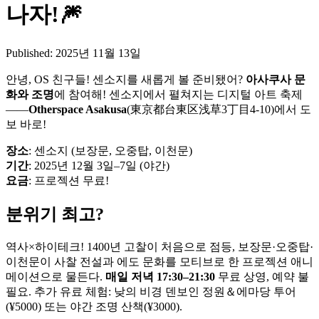
나자!🎆
Published:
2025년 11월 13일
안녕, OS 친구들! 센소지를 새롭게 볼 준비됐어?
아사쿠사 문
화와 조명
에 참여해! 센소지에서 펼쳐지는 디지털 아트 축제
——
Otherspace Asakusa
(東京都台東区浅草3丁目4-10)에서 도
보 바로!
장소
: 센소지 (보장문, 오중탑, 이천문)
기간
: 2025년 12월 3일–7일 (야간)
요금
: 프로젝션 무료!
분위기 최고?
역사×하이테크! 1400년 고찰이 처음으로 점등, 보장문·오중탑·
이천문이 사찰 전설과 에도 문화를 모티브로 한 프로젝션 애니
메이션으로 물든다.
매일 저녁 17:30–21:30
무료 상영, 예약 불
필요. 추가 유료 체험: 낮의 비경 덴보인 정원＆에마당 투어
(¥5000) 또는 야간 조명 산책(¥3000).