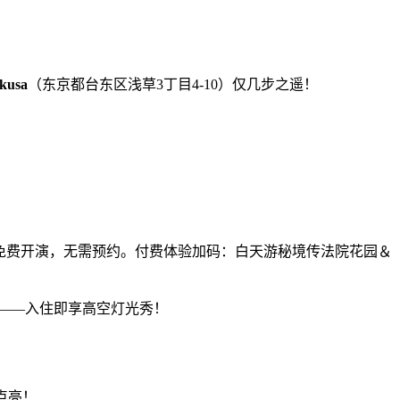
akusa
（东京都台东区浅草3丁目4-10）仅几步之遥！
免费开演，无需预约。付费体验加码：白天游秘境传法院花园＆
——入住即享高空灯光秀！
点亮！