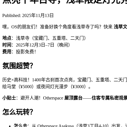
Published:
2025年11月13日
嘿，OS的朋友们！准备好换个角度看浅草寺了吗？快来
浅草
地点
：浅草寺（宝藏门、五重塔、二天门）
时间
：2025年12月3日–7日（晚间）
费用
：投影免费！
氛围超赞？
历史×高科技！1400年古刹首次点亮，宝藏门、五重塔、二
绘马堂（¥5000）或夜间灯光漫步（¥3000）。
小贴士
：避开人潮！Otherspace
屋顶露台
——
住客专属私密观
怎么玩转？
怎么去
：从 Otherspace Asakusa（浅草3丁目4-10）出发