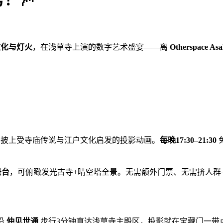
文化与灯火
，在浅草寺上演的数字艺术盛宴——离
Otherspace As
天门披上受寺庙传说与江户文化启发的投影动画。
每晚17:30–21:30
景台
，可俯瞰发光古寺+晴空塔全景。无需额外门票、无需挤人群
，沿
仲见世通
步行3分钟直达浅草寺主殿区，投影就在宝藏门一带