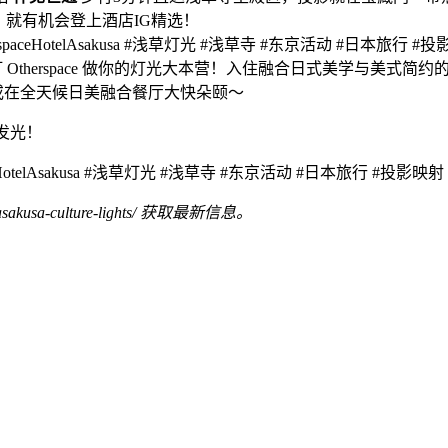
usa）就有机会登上酒店IG精选！
 #OtherspaceHotelAsakusa #浅草灯光 #浅草寺 #东京活动 #日本旅行 
el.com 预订 Otherspace 做你的灯光大本营！入住融合日式美学与美
或在全天候日美融合餐厅大快朵颐～
发光！
herspaceHotelAsakusa #浅草灯光 #浅草寺 #东京活动 #日本旅行 #投影映
usa-culture-lights/ 获取最新信息。