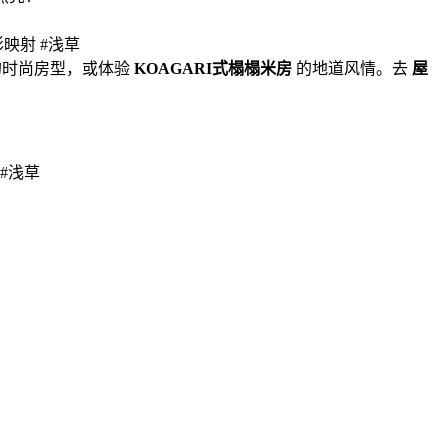
#投影映射 #浅草
式简约的时尚房型，或体验
KOAGARI式榻榻米房
的地道风情。去
屋
射 #浅草