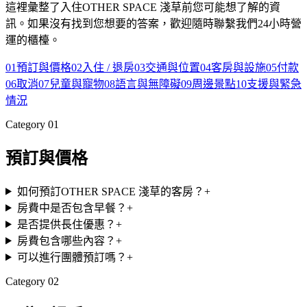
這裡彙整了入住OTHER SPACE 淺草前您可能想了解的資
訊。如果沒有找到您想要的答案，歡迎隨時聯繫我們24小時營
運的櫃檯。
01
預訂與價格
02
入住 / 退房
03
交通與位置
04
客房與設施
05
付款
06
取消
07
兒童與寵物
08
語言與無障礙
09
周邊景點
10
支援與緊急
情況
Category
01
預訂與價格
如何預訂OTHER SPACE 淺草的客房？
+
房費中是否包含早餐？
+
是否提供長住優惠？
+
房費包含哪些內容？
+
可以進行團體預訂嗎？
+
Category
02