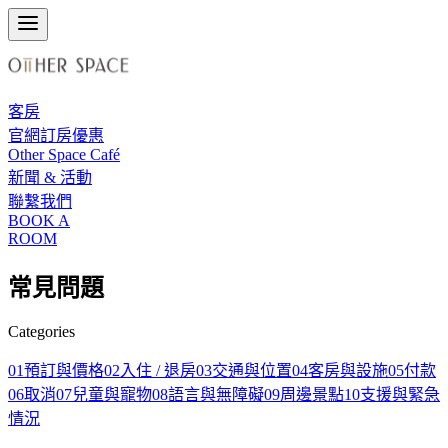
客房
官網訂房優惠
Other Space Café
新聞 & 活動
聯繫我們
BOOK A
ROOM
常見問題
Categories
01
預訂與價格
02
入住 / 退房
03
交通與位置
04
客房與設施
05
付款
06
取消
07
兒童與寵物
08
語言與無障礙
09
周邊景點
10
支援與緊急
情況